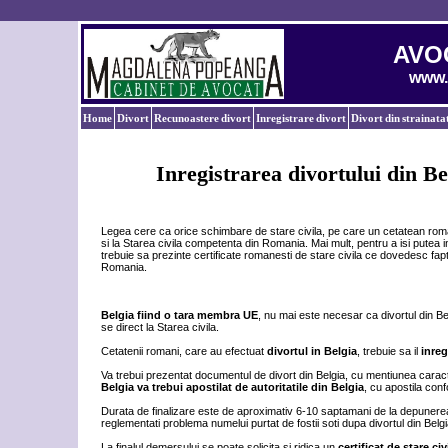
AVO
www.
Home
Divort
Recunoastere divort
Inregistrare divort
Divort din strainata
Inregistrarea divortului din Bel
Legea cere ca orice schimbare de stare civila, pe care un cetatean roman
si la Starea civila competenta din Romania. Mai mult, pentru a isi putea 
trebuie sa prezinte certificate romanesti de stare civila ce dovedesc faptul
Romania.
Belgia fiind o tara membra UE
, nu mai este necesar ca divortul din Be
se direct la Starea civila.
Cetatenii romani, care au efectuat
divortul in Belgia
, trebuie sa il
inreg
Va trebui prezentat documentul de divort din Belgia, cu mentiunea caracte
Belgia va trebui apostilat de autoritatile din Belgia
, cu apostila con
Durata de finalizare este de aproximativ 6-10 saptamani de la depunerea 
reglementati problema numelui purtat de fostii soti dupa divortul din Belgi
La finalul demersului se poate solicita si ridica un
certificat de stare ci