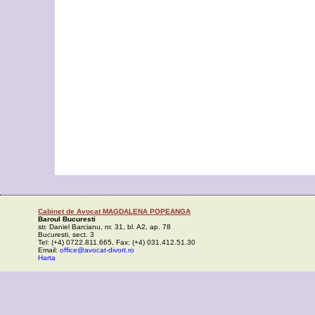
Cabinet de Avocat MAGDALENA POPEANGA
Baroul Bucuresti
str. Daniel Barcianu, nr. 31, bl. A2, ap. 78
Bucuresti, sect. 3
Tel: (+4) 0722.811.665, Fax: (+4) 031.412.51.30
Email:
office@avocat-divort.ro
Harta