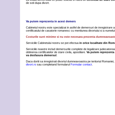
de soti dupa divort.
Va putem reprezenta in acest demers
Cabinetul nostru este specializat in astfel de demersuri de inregistrare a 
certificatului de casatorie romanesc cu mentiunea divortului si a numelui 
Costurile sunt minime si nu este necesara prezenta dumneavoast
Serviciile Cabinetului nostru se pot efectua
in orice localitate din Rom
Serviciile noastre includ demersurile complete de legalizare judecatoreasca
obtinerea certificatelor de stare civila, apostilare.
Va putem reprezenta 
va desfasura demersul
.
Daca doriti sa inregistrati divortul dumneavoastra pe teritoriul Romaniei,
divort.ro
sau completand formularul
Formular contact
.